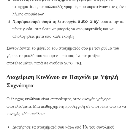
στοιχηματίσεις σε πολλαπλές γραμμές που παρατείνουν τον χρόνο
λήψης αποφάσεων.
Χρησιμοποίησε σοφά τη λειτουργία auto‑play
; ορίστε την σε
πέντε γυρίσματα ώστε να μπορείς να απομακρυνθείς και να
αξιολογήσεις μετά από κάθε έκρηξη.
Συντονίζοντας το μέγεθος του στοιχήματός σου με τον ρυθμό του
γύρου, το μυαλό σου παραμένει εστιασμένο σε μοτίβα
αποτελεσμάτων παρά σε ανούσιο scrolling.
Διαχείριση Κινδύνου σε Παιχνίδι με Υψηλή
Συχνότητα
Ο έλεγχος κινδύνου είναι απαραίτητος όταν κυνηγάς γρήγορα
αποτελέσματα. Μια πειθαρχημένη προσέγγιση σε αποτρέπει από το να
κυνηγάς κάθε απώλεια.
Διατήρησε τα στοιχήματά σου κάτω από 1% του συνολικού