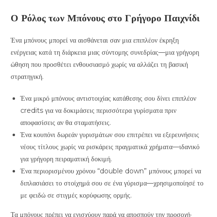
Ο Ρόλος των Μπόνους στο Γρήγορο Παιχνίδι
Ένα μπόνους μπορεί να αισθάνεται σαν μια επιπλέον έκρηξη
ενέργειας κατά τη διάρκεια μιας σύντομης συνεδρίας—μια γρήγορη
ώθηση που προσθέτει ενθουσιασμό χωρίς να αλλάζει τη βασική
στρατηγική.
Ένα μικρό μπόνους αντιστοιχίας κατάθεσης σου δίνει επιπλέον
credits για να δοκιμάσεις περισσότερα γυρίσματα πριν
αποφασίσεις αν θα σταματήσεις.
Ένα κουπόνι δωρεάν γυρισμάτων σου επιτρέπει να εξερευνήσεις
νέους τίτλους χωρίς να ρισκάρεις πραγματικά χρήματα—ιδανικό
για γρήγορη πειραματική δοκιμή.
Ένα περιορισμένου χρόνου “double down” μπόνους μπορεί να
διπλασιάσει το στοίχημά σου σε ένα γύρισμα—χρησιμοποίησέ το
με φειδώ σε στιγμές κορύφωσης ορμής.
Τα μπόνους πρέπει να ενισχύουν παρά να αποσπούν την προσοχή·