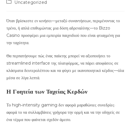
Uncategorized
Όταν βρίσκεστε εν κινήσει—μεταξύ συναντήσεων, περιμένοντας το
τρένο, ή απλά επιθυμώντας μια δόση αδρεναλίνης—το Bizzo
Casino προσφέρει μια εμπειρία παιχνιδιού που είναι φτιαγμένη για
την ταχύτητα.
Θα περπατήσουμε πώς ένας παίκτης μπορεί να αξιοποιήσει το
streamlined interface της πλατφόρμας, να πάρει αποφάσεις σε
κλάσματα δευτερολέπτου και να φύγει με ικανοποιητικό κέρδος—όλα
μέσα σε λίγα λεπτά.
Η Γοητεία των Ταχείας Κερδών
Το high‑intensity gaming δεν αφορά μαραθώνιες συνεδρίες·
αφορά το να συλλαμβάνεις γρήγορα την ορμή και να την οδηγείς σε
ένα τέρμα που φαίνεται σχεδόν άμεσο.