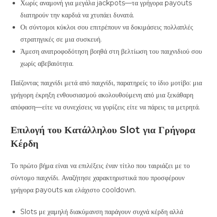
Χωρίς αναμονή για μεγάλα jackpots—τα γρήγορα payouts
διατηρούν την καρδιά να χτυπάει δυνατά.
Οι σύντομοι κύκλοι σου επιτρέπουν να δοκιμάσεις πολλαπλές
στρατηγικές σε μια συσκευή.
Άμεση ανατροφοδότηση βοηθά στη βελτίωση του παιχνιδιού σου
χωρίς αβεβαιότητα.
Παίζοντας παιχνίδι μετά από παιχνίδι, παρατηρείς το ίδιο μοτίβο: μια
γρήγορη έκρηξη ενθουσιασμού ακολουθούμενη από μια ξεκάθαρη
απόφαση—είτε να συνεχίσεις να γυρίζεις είτε να πάρεις τα μετρητά.
Επιλογή του Κατάλληλου Slot για Γρήγορα
Κέρδη
Το πρώτο βήμα είναι να επιλέξεις έναν τίτλο που ταιριάζει με το
σύντομο παιχνίδι. Αναζήτησε χαρακτηριστικά που προσφέρουν
γρήγορα payouts και ελάχιστο cooldown.
Slots με χαμηλή διακύμανση παράγουν συχνά κέρδη αλλά