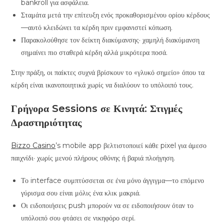
bankroll για ασφάλεια.
Σταμάτα μετά την επίτευξη ενός προκαθορισμένου ορίου κέρδους
—αυτό κλειδώνει τα κέρδη πριν εμφανιστεί κόπωση.
Παρακολούθησε τον δείκτη διακύμανσης· χαμηλή διακύμανση
σημαίνει πιο σταθερά κέρδη αλλά μικρότερα ποσά.
Στην πράξη, οι παίκτες συχνά βρίσκουν το «γλυκό σημείο» όπου τα
κέρδη είναι ικανοποιητικά χωρίς να διαλύουν το υπόλοιπό τους.
Γρήγορα Sessions σε Κινητά: Στιγμές
Δραστηριότητας
Bizzo Casino
’s mobile app βελτιστοποιεί κάθε pixel για άμεσο
παιχνίδι· χωρίς μενού πλήρους οθόνης ή βαριά πλοήγηση.
Το interface συμπτύσσεται σε ένα μόνο άγγιγμα—το επόμενο
γύρισμα σου είναι μόλις ένα κλικ μακριά.
Οι ειδοποιήσεις push μπορούν να σε ειδοποιήσουν όταν το
υπόλοιπό σου φτάσει σε νικηφόρο σερί.