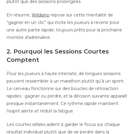
plutôt que des sessions prolongées.
En résumé,
Wildsino
repose sur cette mentalité de
“gagner en un clic” qui incite les joueurs à revenir pour
une autre partie rapide, toujours prêts pour la prochaine
montée d’adrénaline.
2. Pourquoi les Sessions Courtes
Comptent
Pour les joueurs à haute intensité, de longues sessions
peuvent ressembler à un marathon plutôt qu’à un sprint.
Le cerveau fonctionne sur des boucles de rétroaction
rapides : gagner ou perdre, et la décision suivante apparaît
presque instantanément. Ce rythme rapide maintient
l’esprit alerte et réduit la fatigue.
Les courtes rafales aident à garder le focus sur chaque
résultat individuel plutôt que de se perdre dans la