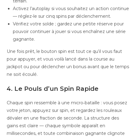
terrain.
Activez l’autoplay si vous souhaitez un action continue
— réglez-le sur cinq spins par déclenchement.
Vérifiez votre solde ; gardez une petite réserve pour
pouvoir continuer à jouer si vous enchaînez une série
gagnante.
Une fois prêt, le bouton spin est tout ce qu’il vous faut
pour appuyer, et vous voilà lancé dans la course au
jackpot ou pour déclencher un bonus avant que le temps
ne soit écoulé.
4. Le Pouls d’un Spin Rapide
Chaque spin ressemble à une micro‑bataille : vous posez
votre jeton, appuyez sur spin, et regardez les rouleaux
dévaler en une fraction de seconde. La structure des
gains est claire — chaque symbole apparaît en
millisecondes, et toute combinaison gagnante clignote