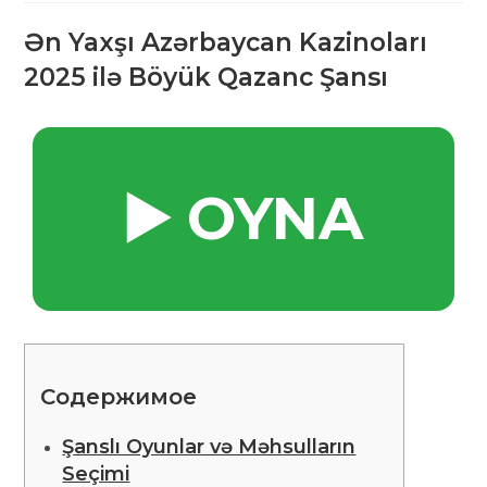
Ən Yaxşı Azərbaycan Kazinoları
2025 ilə Böyük Qazanc Şansı
▶️ OYNA
Содержимое
Şanslı Oyunlar və Məhsulların
Seçimi