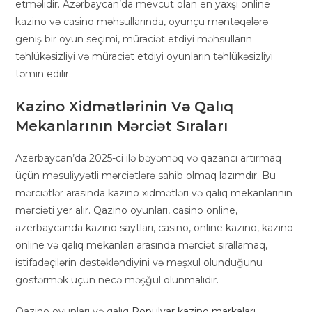
etməlidir. Azərbaycan’da mevcut olan en yaxşı online
kazino və casino məhsullarında, oyunçu məntəqələrə
geniş bir oyun seçimi, müraciət etdiyi məhsulların
təhlükəsizliyi və müraciət etdiyi oyunların təhlükəsizliyi
təmin edilir.
Kazino Xidmətlərinin Və Qalıq
Mekanlarının Mərciət Sıraları
Azerbaycan’da 2025-ci ilə bəyəməq və qazancı artırmaq
üçün məsuliyyətli mərciətlərə sahib olmaq lazımdır. Bu
mərciətlər arasında kazino xidmətləri və qalıq mekanlarının
mərciəti yer alır. Qazino oyunları, casino online,
azerbaycanda kazino saytları, casino, online kazino, kazino
online və qalıq mekanları arasında mərciət sırallamaq,
istifadəçilərin dəstəkləndiyini və məşxul olunduğunu
göstərmək üçün necə məşğul olunmalıdır.
Qazino oyunları və qalıq
Populyar kazino markaları