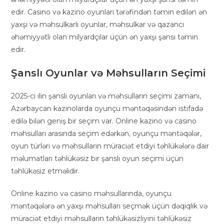
edir. Casino və kazino oyunlari tərəfindən təmin edilən ən
yaxşı və məhsulkarlı oyunlar, məhsulkar və qazancı
əhəmiyyətli olan milyardçılar üçün ən yaxşı şansı təmin
edir.
Şanslı Oyunlar və Məhsulların Seçimi
2025-ci ilin şanslı oyunları və məhsulların seçimi zamanı,
Azərbaycan kazinolarda oyunçu məntəqəsindən istifadə
edilə bilən geniş bir seçim var. Online kazino və casino
məhsulları arasında seçim edərkən, oyunçu məntəqələr,
oyun türləri və məhsulların müraciət etdiyi təhlükələrə dair
məlumatları təhlükəsiz bir şanslı oyun seçimi üçün
təhlükəsiz etməlidir.
Online kazino və casino məhsullarında, oyunçu
məntəqələrə ən yaxşı məhsulları seçmək üçün dəqiqlik və
müraciət etdiyi məhsulların təhlükəsizliyini təhlükəsiz