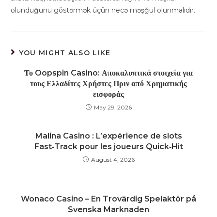
olunduğunu göstərmək üçün necə məşğul olunmalıdır.
YOU MIGHT ALSO LIKE
Το Oopspin Casino: Αποκαλυπτικά στοιχεία για
τους Ελλαδίτες Χρήστες Πριν από Χρηματικής
εισφοράς
May 29, 2026
Malina Casino : L’expérience de slots
Fast‑Track pour les joueurs Quick‑Hit
August 4, 2026
Wonaco Casino – En Trovärdig Spelaktör på
Svenska Marknaden