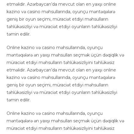
etməlidir. Azərbaycan’da mevcut olan en yaxşı online
kazino və casino məhsullarında, oyunçu məntəqələrə
geniş bir oyun seçimi, müraciət etdiyi məhsulların
təhlükəsizliyi və müraciət etdiyi oyunların təhlükəsizliyi
təmin edilir.
Online kazino və casino məhsullarında, oyunçu
məntəqələrə ən yaxşı məhsulları seçmək üçün dəqiqlik və
müraciət etdiyi məhsulların təhlükəsizliyini təhlükəsiz
etməlidir. Azərbaycan’da mevcut olan en yaxşı online
kazino və casino məhsullarında, oyunçu məntəqələrə
geniş bir oyun seçimi, müraciət etdiyi məhsulların
təhlükəsizliyi və müraciət etdiyi oyunların təhlükəsizliyi
təmin edilir.
Online kazino və casino məhsullarında, oyunçu
məntəqələrə ən yaxşı məhsulları seçmək üçün dəqiqlik və
müraciət etdiyi məhsulların təhlükəsizliyini təhlükəsiz