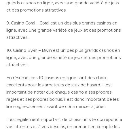
grands casinos en ligne, avec une grande variété de jeux
et des promotions attractives.
9. Casino Coral – Coral est un des plus grands casinos en
ligne, avec une grande variété de jeux et des promotions
attractives.
10. Casino Bwin – Bwin est un des plus grands casinos en
ligne, avec une grande variété de jeux et des promotions
attractives.
En résumé, ces 10 casinos en ligne sont des choix
excellents pour les amateurs de jeux de hasard. Il est
important de noter que chaque casino a ses propres
règles et ses propres bonus, il est donc important de les
lire soigneusement avant de commencer à jouer.
Il est également important de choisir un site qui répond à
vos attentes et à vos besoins, en prenant en compte les