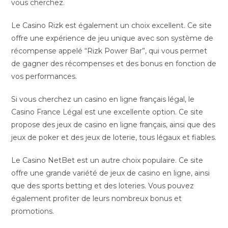
vous cherchez.
Le Casino Rizk est également un choix excellent. Ce site
offre une expérience de jeu unique avec son système de
récompense appelé “Rizk Power Bar”, qui vous permet
de gagner des récompenses et des bonus en fonction de
vos performances.
Si vous cherchez un casino en ligne français légal, le
Casino France Légal est une excellente option. Ce site
propose des jeux de casino en ligne français, ainsi que des
jeux de poker et des jeux de loterie, tous légaux et fiables.
Le Casino NetBet est un autre choix populaire. Ce site
offre une grande variété de jeux de casino en ligne, ainsi
que des sports betting et des loteries. Vous pouvez
également profiter de leurs nombreux bonus et
promotions.