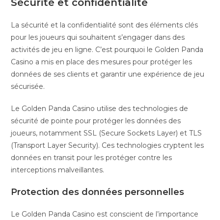
Sécurité et confidentialité
La sécurité et la confidentialité sont des éléments clés
pour les joueurs qui souhaitent s’engager dans des
activités de jeu en ligne. C’est pourquoi le Golden Panda
Casino a mis en place des mesures pour protéger les
données de ses clients et garantir une expérience de jeu
sécurisée.
Le Golden Panda Casino utilise des technologies de
sécurité de pointe pour protéger les données des
joueurs, notamment SSL (Secure Sockets Layer) et TLS
(Transport Layer Security). Ces technologies cryptent les
données en transit pour les protéger contre les
interceptions malveillantes.
Protection des données personnelles
Le Golden Panda Casino est conscient de l’importance