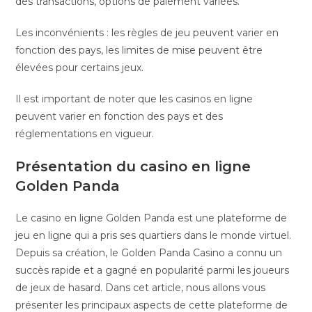
des transactions, options de paiement variées.
Les inconvénients : les règles de jeu peuvent varier en
fonction des pays, les limites de mise peuvent être
élevées pour certains jeux.
Il est important de noter que les casinos en ligne
peuvent varier en fonction des pays et des
réglementations en vigueur.
Présentation du casino en ligne
Golden Panda
Le casino en ligne Golden Panda est une plateforme de
jeu en ligne qui a pris ses quartiers dans le monde virtuel.
Depuis sa création, le Golden Panda Casino a connu un
succès rapide et a gagné en popularité parmi les joueurs
de jeux de hasard. Dans cet article, nous allons vous
présenter les principaux aspects de cette plateforme de