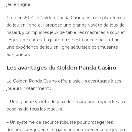
jeu en ligne.
Créé en 2014, le Golden Panda Casino est une plateforme
de jeu en ligne qui propose une grande variété de jeux de
hasard, y compris les jeux de table, les machines à sous et
les jeux de cartes. La plateforme est conçue pour offrir
une expérience de jeu en ligne sécurisée et amusante
aux joueurs.
Les avantages du Golden Panda Casino
Le Golden Panda Casino offre plusieurs avantages à ses
joueurs, notamment :
– Une grande variété de jeux de hasard pour répondre aux
besoins de tous les joueurs.
– Un système de sécurité robuste pour protéger les
données des joueurs et garantir une expérience de jeu en