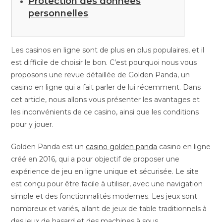
Protection des données
personnelles
Les casinos en ligne sont de plus en plus populaires, et il
est difficile de choisir le bon. C’est pourquoi nous vous
proposons une revue détaillée de Golden Panda, un
casino en ligne qui a fait parler de lui récemment. Dans
cet article, nous allons vous présenter les avantages et
les inconvénients de ce casino, ainsi que les conditions
pour y jouer.
Golden Panda est un
casino golden panda
casino en ligne
créé en 2016, qui a pour objectif de proposer une
expérience de jeu en ligne unique et sécurisée. Le site
est conçu pour être facile à utiliser, avec une navigation
simple et des fonctionnalités modernes. Les jeux sont
nombreux et variés, allant de jeux de table traditionnels à
des jeux de hasard et des machines à sous.