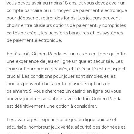
vous devez avoir au moins 18 ans, et vous devez avoir un
compte bancaire ou un moyen de paiement électronique
pour déposer et retirer des fonds. Les joueurs peuvent
choisir entre plusieurs options de paiement, y compris les
cartes de crédit, les transferts bancaires et les systèmes
de paiement électronique.
En résumé, Golden Panda est un casino en ligne qui offre
une expérience de jeu en ligne unique et sécurisée. Les
jeux sont nombreux et variés, et la sécurité est un aspect
crucial. Les conditions pour jouer sont simples, et les
joueurs peuvent choisir entre plusieurs options de
paiement. Si vous cherchez un casino en ligne où vous
pouvez jouer en sécurité et avoir du fun, Golden Panda
est définitivement une option à considérer.
Les avantages : expérience de jeu en ligne unique et
sécurisée, nombreux jeux variés, sécurité des données et