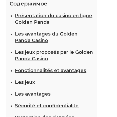
Содержимое
Présentation du casino en ligne
Golden Panda
Les avantages du Golden
Panda Casino
Les jeux proposés par le Golden
Panda Casino
Fonctionnalités et avantages
Les jeux
Les avantages
Sécurité et confidentialité