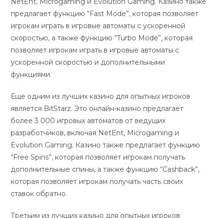
NetEnt, Microgaming и Evolution Gaming. Казино также
предлагает функцию “Fast Mode”, которая позволяет
игрокам играть в игровые автоматы с ускоренной
скоростью, а также функцию “Turbo Mode”, которая
позволяет игрокам играть в игровые автоматы с
ускоренной скоростью и дополнительными
функциями.
Еще одним из лучших казино для опытных игроков
является BitStarz. Это онлайн-казино предлагает
более 3 000 игровых автоматов от ведущих
разработчиков, включая NetEnt, Microgaming и
Evolution Gaming. Казино также предлагает функцию
“Free Spins”, которая позволяет игрокам получать
дополнительные спины, а также функцию “Cashback”,
которая позволяет игрокам получать часть своих
ставок обратно.
Третьим из лучших казино для опытных игроков