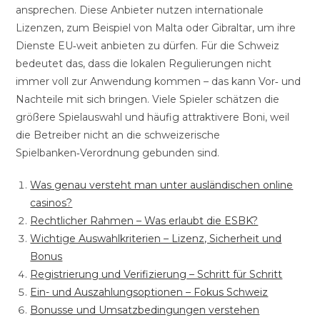
ansprechen. Diese Anbieter nutzen internationale
Lizenzen, zum Beispiel von Malta oder Gibraltar, um ihre
Dienste EU‑weit anbieten zu dürfen. Für die Schweiz
bedeutet das, dass die lokalen Regulierungen nicht
immer voll zur Anwendung kommen – das kann Vor‑ und
Nachteile mit sich bringen. Viele Spieler schätzen die
größere Spielauswahl und häufig attraktivere Boni, weil
die Betreiber nicht an die schweizerische
Spielbanken‑Verordnung gebunden sind.
Was genau versteht man unter ausländischen online
casinos?
Rechtlicher Rahmen – Was erlaubt die ESBK?
Wichtige Auswahlkriterien – Lizenz, Sicherheit und
Bonus
Registrierung und Verifizierung – Schritt für Schritt
Ein- und Auszahlungsoptionen – Fokus Schweiz
Bonusse und Umsatzbedingungen verstehen