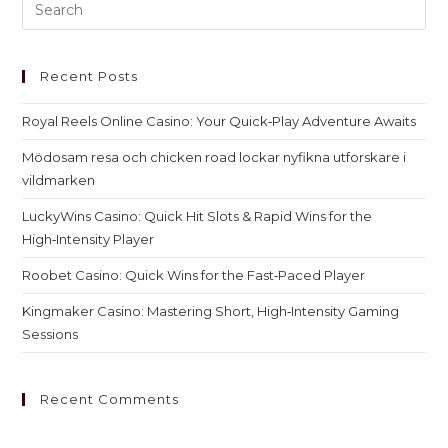
Recent Posts
Royal Reels Online Casino: Your Quick‑Play Adventure Awaits
Mödosam resa och chicken road lockar nyfikna utforskare i
vildmarken
LuckyWins Casino: Quick Hit Slots & Rapid Wins for the
High‑Intensity Player
Roobet Casino: Quick Wins for the Fast‑Paced Player
Kingmaker Casino: Mastering Short, High‑Intensity Gaming
Sessions
Recent Comments