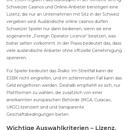
Schweizer Casinos und Online‑Anbieter benötigen eine
Lizenz, die nur an Unternehmen mit Sitz in der Schweiz
vergeben wird. Ausländische online casinos dürfen
Schweizer Spieler nur dann bedienen, wenn sie eine
sogenannte „Foreign Operator Licence“ besitzen, was
bisher selten vorkommt. In der Praxis bedeutet das, dass
viele ausländische Anbieter ohne offizielle Genehmigung
operieren.
Für Spieler bedeutet das Risiko: Im Streitfall kann die
ESBK nicht eingreifen, und im schlimmsten Fall kann das
Geld eingefroren werden. Deshalb empfiehlt es sich, nur
Plattformen zu wählen, die zusätzlich von einer
anerkannten europäischen Behörde (MGA, Curacao,
UKGC) lizenziert sind und transparente
Geschäftsbedingungen bieten.
Wichtige Auswahlkriterien – Lizenz,