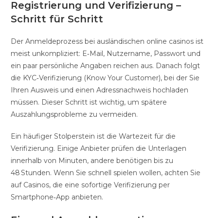
Registrierung und Verifizierung –
Schritt für Schritt
Der Anmeldeprozess bei ausländischen online casinos ist
meist unkompliziert: E‑Mail, Nutzername, Passwort und
ein paar persönliche Angaben reichen aus. Danach folgt
die KYC‑Verifizierung (Know Your Customer), bei der Sie
Ihren Ausweis und einen Adressnachweis hochladen
müssen. Dieser Schritt ist wichtig, um spätere
Auszahlungsprobleme zu vermeiden.
Ein häufiger Stolperstein ist die Wartezeit für die
Verifizierung. Einige Anbieter prüfen die Unterlagen
innerhalb von Minuten, andere benötigen bis zu
48 Stunden. Wenn Sie schnell spielen wollen, achten Sie
auf Casinos, die eine sofortige Verifizierung per
Smartphone‑App anbieten.