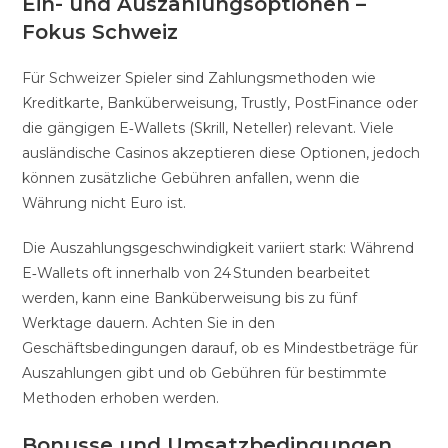
Ein- und Auszahlungsoptionen –
Fokus Schweiz
Für Schweizer Spieler sind Zahlungsmethoden wie
Kreditkarte, Banküberweisung, Trustly, PostFinance oder
die gängigen E‑Wallets (Skrill, Neteller) relevant. Viele
ausländische Casinos akzeptieren diese Optionen, jedoch
können zusätzliche Gebühren anfallen, wenn die
Währung nicht Euro ist.
Die Auszahlungsgeschwindigkeit variiert stark: Während
E‑Wallets oft innerhalb von 24 Stunden bearbeitet
werden, kann eine Banküberweisung bis zu fünf
Werktage dauern. Achten Sie in den
Geschäftsbedingungen darauf, ob es Mindestbeträge für
Auszahlungen gibt und ob Gebühren für bestimmte
Methoden erhoben werden.
Bonusse und Umsatzbedingungen