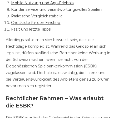
Mobile Nutzung und App‑Erlebnis
Kundenservice und verantwortungsvolles Spielen
Praktische Vergleichstabelle
Checkliste für den Einstieg
Fazit und letzte Tipps
Allerdings sollte man sich bewusst sein, dass die
Rechtslage komplex ist. Während das Geldspiel an sich
legal ist, dürfen ausländische Betreiber keine Werbung in
der Schweiz machen, wenn sie nicht von der
Eidgenössischen Spielbankenkommission (ESBK)
zugelassen sind. Deshalb ist es wichtig, die Lizenz und
die Vertrauenswürdigkeit des Anbieters genau zu prüfen,
bevor man sich registriert.
Rechtlicher Rahmen – Was erlaubt
die ESBK?
Die ESBK reguliert das Glücksspiel in der Schweiz streng.