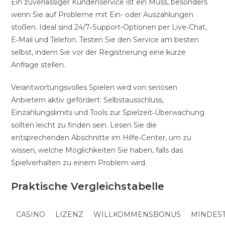
Ein zuverlässiger Kundenservice ist ein Muss, besonders
wenn Sie auf Probleme mit Ein- oder Auszahlungen
stoßen. Ideal sind 24/7‑Support-Optionen per Live‑Chat,
E‑Mail und Telefon. Testen Sie den Service am besten
selbst, indem Sie vor der Registrierung eine kurze
Anfrage stellen.
Verantwortungsvolles Spielen wird von seriösen
Anbietern aktiv gefördert: Selbstausschluss,
Einzahlungslimits und Tools zur Spielzeit‑Überwachung
sollten leicht zu finden sein. Lesen Sie die
entsprechenden Abschnitte im Hilfe‑Center, um zu
wissen, welche Möglichkeiten Sie haben, falls das
Spielverhalten zu einem Problem wird.
Praktische Vergleichstabelle
CASINO
LIZENZ
WILLKOMMENSBONUS
MINDES