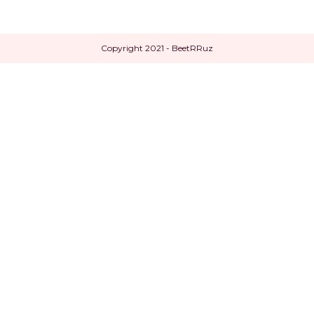
Copyright 2021 - BeetRRuz