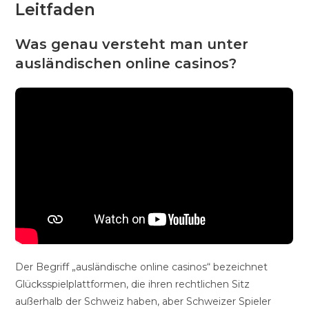
Leitfaden
Was genau versteht man unter
ausländischen online casinos?
Der Begriff „ausländische online casinos“ bezeichnet
Glücksspielplattformen, die ihren rechtlichen Sitz
außerhalb der Schweiz haben, aber Schweizer Spieler