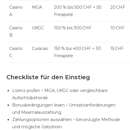
Casino
MGA
200 % bis 500 CHF + 50
20 CHF
A
Freispiele
Casino
UKGC
100 % bis 300 CHF
10 CHF
B
Casino
Curacao
150 % bis 400 CHF + 30
15 CHF
C
Freispiele
Checkliste für den Einstieg
Lizenz prüfen – MGA, UKGC oder vergleichbare
Aufsichtsbehörde
Bonusbedingungen lesen – Umsatzanforderungen
und Maximalauszahlung
Zahlungsoptionen auswählen – bevorzugte Methode
und mögliche Gebühren