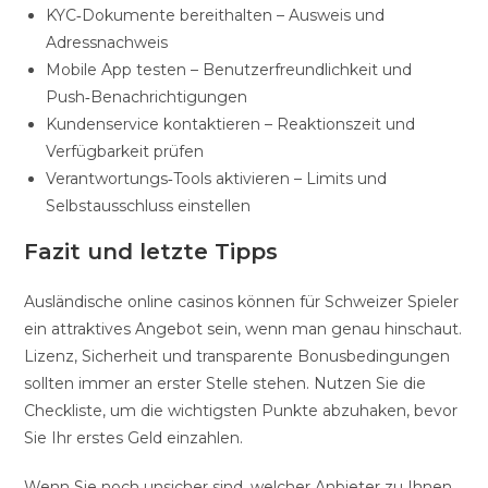
KYC‑Dokumente bereithalten – Ausweis und
Adressnachweis
Mobile App testen – Benutzerfreundlichkeit und
Push‑Benachrichtigungen
Kundenservice kontaktieren – Reaktionszeit und
Verfügbarkeit prüfen
Verantwortungs‑Tools aktivieren – Limits und
Selbstausschluss einstellen
Fazit und letzte Tipps
Ausländische online casinos können für Schweizer Spieler
ein attraktives Angebot sein, wenn man genau hinschaut.
Lizenz, Sicherheit und transparente Bonusbedingungen
sollten immer an erster Stelle stehen. Nutzen Sie die
Checkliste, um die wichtigsten Punkte abzuhaken, bevor
Sie Ihr erstes Geld einzahlen.
Wenn Sie noch unsicher sind, welcher Anbieter zu Ihnen