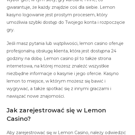
gwarantuje, że każdy znajdzie coś dla siebie. Lemon
kasyno logowanie jest prostym procesem, który
umożliwia szybki dostęp do Twojego konta i rozpoczęcie
gry.
Jeśli masz pytania lub wątpliwości, lemon casino oferuje
profesjonalną obsługę klienta, która jest dostępna 24
godziny na dobę. Lemon casino pl to także strona
internetowa, na której możesz znaleźć wszystkie
niezbędne informacje o kasynie i jego ofercie. Kasyno
lemon to miejsce, w którym możesz się bawić i
wygrywać, a także spotkać się z innymi graczami i
nawiązać nowe znajomości.
Jak zarejestrować się w Lemon
Casino?
Aby zarejestrować się w Lemon Casino, należy odwiedzić