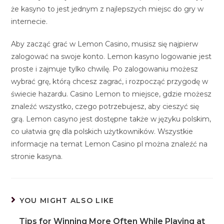
że kasyno to jest jednym z najlepszych miejsc do gry w
internecie.
Aby zacząć grać w Lemon Casino, musisz się najpierw
zalogować na swoje konto. Lemon kasyno logowanie jest
proste i zajmuje tylko chwilę. Po zalogowaniu możesz
wybrać grę, którą chcesz zagrać, i rozpocząć przygodę w
świecie hazardu. Casino Lemon to miejsce, gdzie możesz
znaleźć wszystko, czego potrzebujesz, aby cieszyć się
grą. Lemon casyno jest dostępne także w języku polskim,
co ułatwia grę dla polskich użytkowników. Wszystkie
informacje na temat Lemon Casino pl można znaleźć na
stronie kasyna.
YOU MIGHT ALSO LIKE
Tips for Winning More Often While Playing at