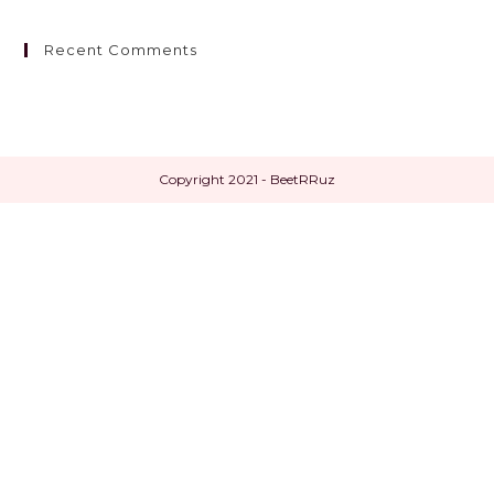
Recent Comments
Copyright 2021 - BeetRRuz