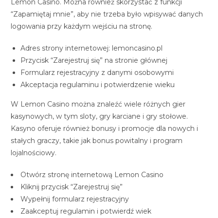
Lemon Casino. Można również skorzystać z funkcji
“Zapamiętaj mnie”, aby nie trzeba było wpisywać danych
logowania przy każdym wejściu na stronę.
Adres strony internetowej: lemoncasino.pl
Przycisk “Zarejestruj się” na stronie głównej
Formularz rejestracyjny z danymi osobowymi
Akceptacja regulaminu i potwierdzenie wieku
W Lemon Casino można znaleźć wiele różnych gier
kasynowych, w tym sloty, gry karciane i gry stołowe.
Kasyno oferuje również bonusy i promocje dla nowych i
stałych graczy, takie jak bonus powitalny i program
lojalnościowy.
Otwórz stronę internetową Lemon Casino
Kliknij przycisk “Zarejestruj się”
Wypełnij formularz rejestracyjny
Zaakceptuj regulamin i potwierdź wiek