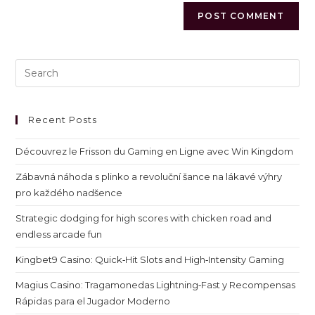
Recent Posts
Découvrez le Frisson du Gaming en Ligne avec Win Kingdom
Zábavná náhoda s plinko a revoluční šance na lákavé výhry
pro každého nadšence
Strategic dodging for high scores with chicken road and
endless arcade fun
Kingbet9 Casino: Quick‑Hit Slots and High‑Intensity Gaming
Magius Casino: Tragamonedas Lightning‑Fast y Recompensas
Rápidas para el Jugador Moderno